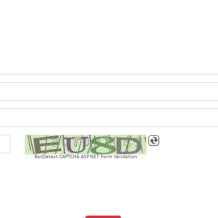
BotDetect CAPTCHA ASP.NET Form Validation